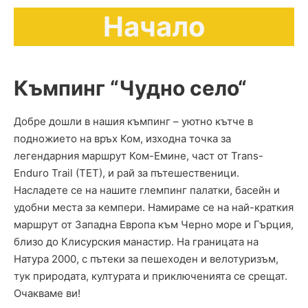
Начало
Къмпинг “
Чудно село
“
Добре дошли в нашия къмпинг – уютно кътче в
подножието на връх Ком, изходна точка за
легендарния маршрут Ком-Емине, част от Trans-
Enduro Trail (TET), и рай за пътешественици.
Насладете се на нашите глемпинг палатки, басейн и
удобни места за кемпери. Намираме се на най-краткия
маршрут от Западна Европа към Черно море и Гърция,
близо до Клисурския манастир. На границата на
Натура 2000, с пътеки за пешеходен и велотуризъм,
тук природата, културата и приключенията се срещат.
Очакваме ви!