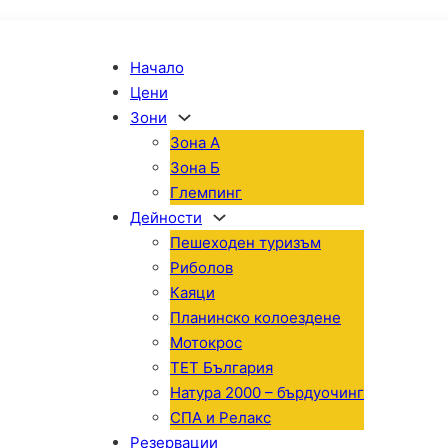
Начало
Цени
Зони
Зона А
Зона Б
Глемпинг
Дейности
Пешеходен туризъм
Риболов
Каяци
Планинско колоездене
Мотокрос
ТЕТ България
Натура 2000 – бърдуочинг
СПА и Релакс
Резервации